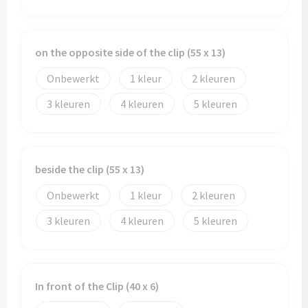
Papieren tassen
Promotietassen
on the opposite side of the clip (55 x 13)
Reistassen
Onbewerkt
1
2
Reistassensets
3
4
5
Rugzakken
beside the clip (55 x 13)
Schoenentassen
Onbewerkt
1
2
Schoudertassen
3
4
5
Sporttassen
Strandtassen
In front of the Clip (40 x 6)
Tablettassen