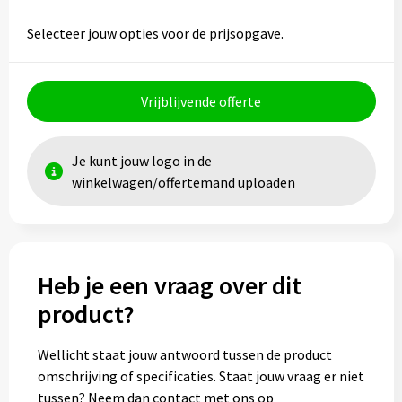
Selecteer jouw opties voor de prijsopgave.
Toilettassen
Trolleys
Vrijblijvende offerte
Waterbestendige tassen
Je kunt jouw logo in de
winkelwagen/offertemand uploaden
Heb je een vraag over dit
product?
Wellicht staat jouw antwoord tussen de product
omschrijving of specificaties. Staat jouw vraag er niet
tussen? Neem dan contact met ons op