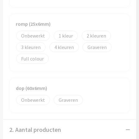
Papieren tassen
Promotietassen
romp (25x6mm)
Reistassen
Onbewerkt
1
2
Reistassensets
3
4
Graveren
Full colour
Rugzakken
Schoenentassen
dop (60x6mm)
Schoudertassen
Onbewerkt
Graveren
Sporttassen
Strandtassen
2. Aantal producten
Tablettassen