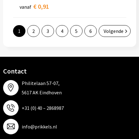
€ 0,91
vanaf
1
2
3
4
5
6
Volgende
Contact
Philitelaan 57-07,
5617 AK Eindhoven
+31 (0) 40 – 2868987
info@prikkels.nl