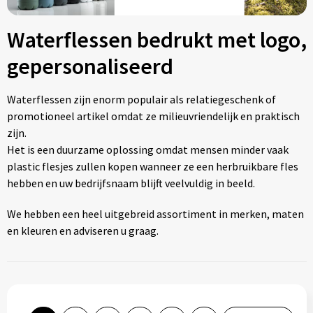
Klokken, horloges en weerstations
Waterflesjes
Potloden
Kledingaccessoires
Crossbody tassen
Waterflessen bedrukt met logo,
Lampen en Gereedschap
Waterflessen
Pennensets
Ondergoed, Sokken en Nachtkleding
Documententassen
gepersonaliseerd
Paraplu's
Markeerstiften
Overhemden
Draagtassen
Waterflessen zijn enorm populair als relatiegeschenk of
Persoonlijke verzorging
Multifunctionele pennen
Peuters en Baby's
Duffeltassen
promotioneel artikel omdat ze milieuvriendelijk en praktisch
zijn.
Reisbenodigdheden
Pennen in unieke vormen
Polo's
Fietstassen
Het is een duurzame oplossing omdat mensen minder vaak
plastic flesjes zullen kopen wanneer ze een herbruikbare fles
hebben en uw bedrijfsnaam blijft veelvuldig in beeld.
Schrijfwaren
Touchpennen
Regenkleding
Golftassen
We hebben een heel uitgebreid assortiment in merken, maten
Sinterklaas
Balpennen
Schoenen
Goodiebags
en kleuren en adviseren u graag.
Sleutelhangers en Lanyards
Sweaters
Heuptassen
Snoepgoed
T-Shirts
Jute tassen