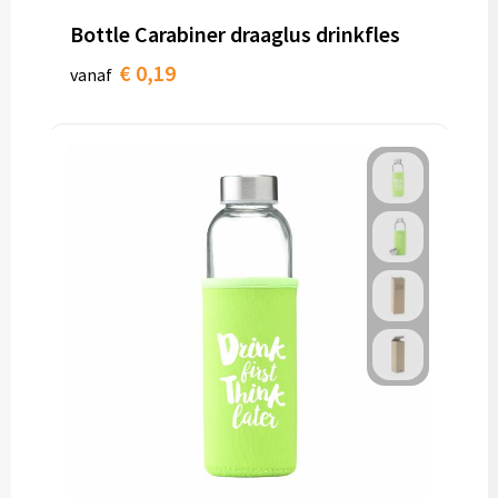
Papieren tassen
Bottle Carabiner draaglus drinkfles
Promotietassen
€ 0,19
vanaf
Reistassen
Reistassensets
Rugzakken
Schoenentassen
Schoudertassen
Sporttassen
Strandtassen
Tablettassen