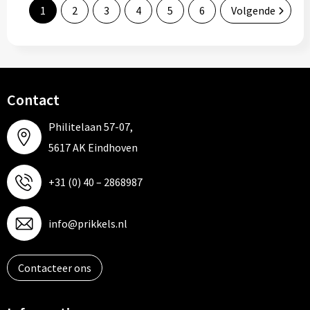
1
2
3
4
5
6
Volgende
Contact
Philitelaan 57-07,
5617 AK Eindhoven
+31 (0) 40 – 2868987
info@prikkels.nl
Contacteer ons