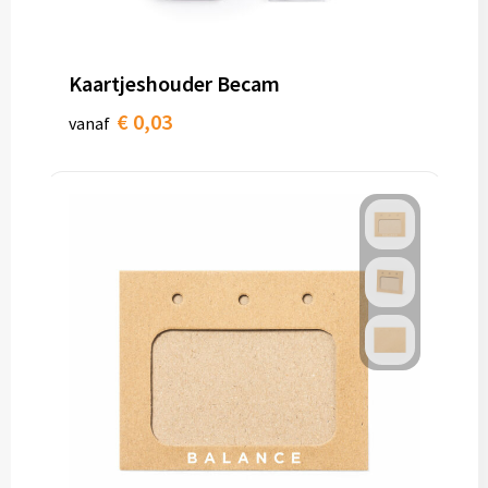
Papieren tassen
Promotietassen
Kaartjeshouder Becam
Reistassen
€ 0,03
vanaf
Reistassensets
Rugzakken
Schoenentassen
Schoudertassen
Sporttassen
Strandtassen
Tablettassen