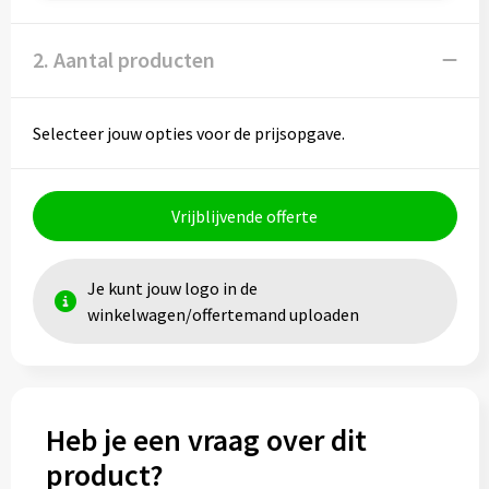
Papieren tassen
2. Aantal producten
Promotietassen
Reistassen
Selecteer jouw opties voor de prijsopgave.
Reistassensets
Vrijblijvende offerte
Rugzakken
Schoenentassen
Je kunt jouw logo in de
winkelwagen/offertemand uploaden
Schoudertassen
Sporttassen
Strandtassen
Heb je een vraag over dit
product?
Tablettassen