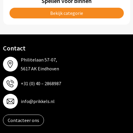
Spellen voor binnen
Papieren tassen
Bekijk categorie
Promotietassen
Reistassen
Reistassensets
Contact
Rugzakken
Philitelaan 57-07,
5617 AK Eindhoven
Schoenentassen
+31 (0) 40 – 2868987
Schoudertassen
info@prikkels.nl
Sporttassen
Strandtassen
Contacteer ons
Tablettassen