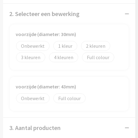
Papieren tassen
2. Selecteer een bewerking
Promotietassen
Reistassen
voorzijde (diameter: 30mm)
Onbewerkt
1
2
Reistassensets
3
4
Full colour
Rugzakken
Schoenentassen
voorzijde (diameter: 43mm)
Schoudertassen
Onbewerkt
Full colour
Sporttassen
Strandtassen
3. Aantal producten
Tablettassen