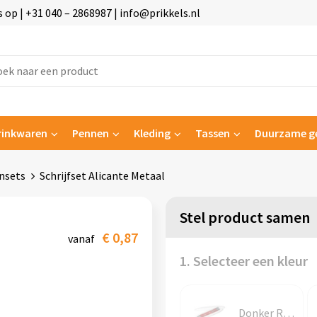
p | +31 040 – 2868987 | info@prikkels.nl
rinkwaren
Pennen
Kleding
Tassen
Duurzame g
nsets
Schrijfset Alicante Metaal
Stel product samen
€ 0,87
vanaf
1. Selecteer een kleur
Donker Rood