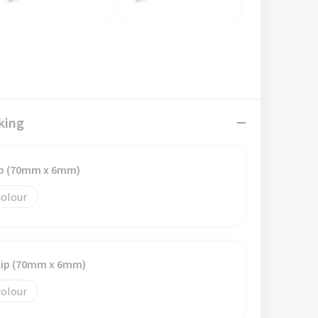
king
ip (70mm x 6mm)
colour
lip (70mm x 6mm)
colour