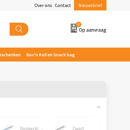
Over ons
Contact
Nieuwsbrief
0
Op aanvraag
eschenken
Boc'n Roll en Snack bag
Donkerblauw
Zwart