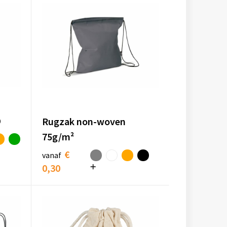
D
Rugzak non-woven
75g/m²
€
vanaf
0,30