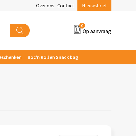
Over ons
Contact
Nieuwsbrief
0
Op aanvraag
eschenken
Boc'n Roll en Snack bag