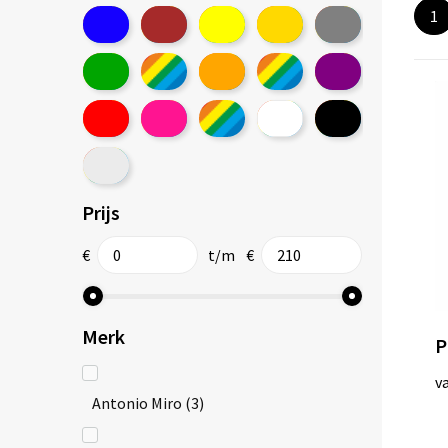
1
Prijs
€
t/m
€
Merk
P
v
Antonio Miro
(3)