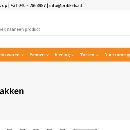
p | +31 040 – 2868987 | info@prikkels.nl
rinkwaren
Pennen
Kleding
Tassen
Duurzame g
akken