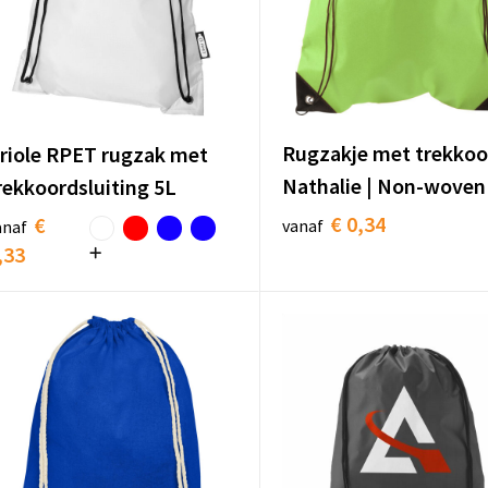
Rugzakje met trekkoo
riole RPET rugzak met
Nathalie | Non-woven |
rekkoordsluiting 5L
€ 0,34
€
vanaf
anaf
,33