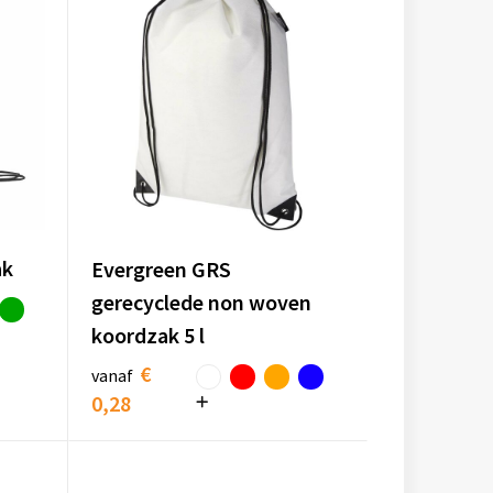
ak
Evergreen GRS
gerecyclede non woven
koordzak 5 l
€
vanaf
0,28