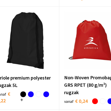
Non-Woven Promoba
riole premium polyester
GRS RPET (80 g/m²)
ugzak 5L
rugzak
€
anaf
,22
€ 0,24
vanaf