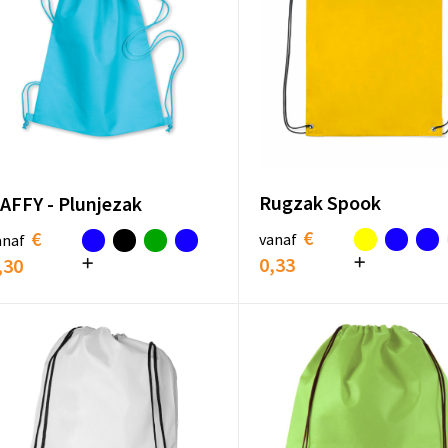
Rugzak Spook
AFFY - Plunjezak
€
€
vanaf
anaf
0,33
,30