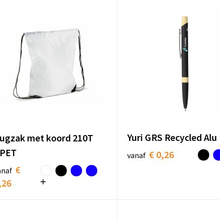
Yuri GRS Recycled Alu
ugzak met koord 210T
PET
€ 0,26
vanaf
€
anaf
,26