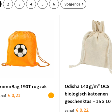
2
3
4
5
6
Volgende
Odisha 140 g/m² OCS
romoBag 190T rugzak
biologisch katoenen
€ 0,21
anaf
geschenktas – 15 x 10
€ 0,22
vanaf