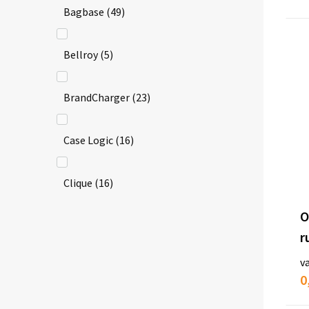
Bagbase
(49)
Bellroy
(5)
BrandCharger
(23)
Case Logic
(16)
Clique
(16)
O
Craft
(11)
r
v
Fraenck
(2)
0