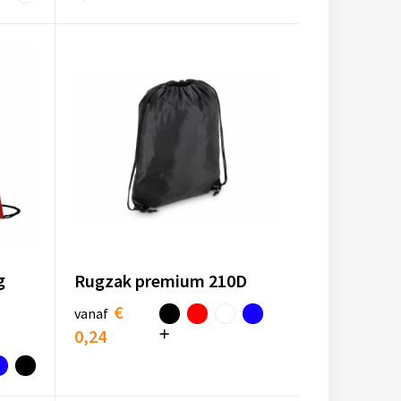
g
Rugzak premium 210D
€
vanaf
0,24