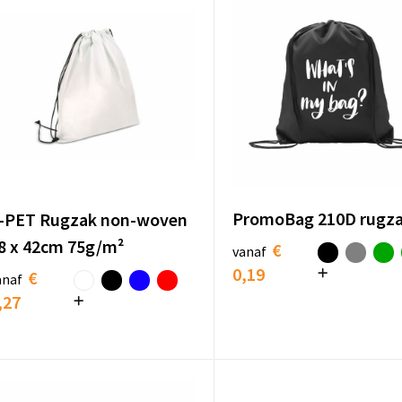
PromoBag 210D rugz
-PET Rugzak non-woven
8 x 42cm 75g/m²
€
vanaf
0,19
€
anaf
,27