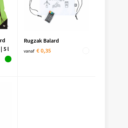
rd
Rugzak Balard
 5 l
€ 0,35
vanaf