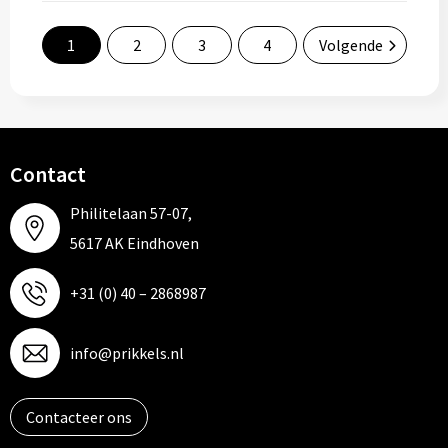
1
2
3
4
Volgende
Contact
Philitelaan 57-07,
5617 AK Eindhoven
+31 (0) 40 – 2868987
info@prikkels.nl
Contacteer ons