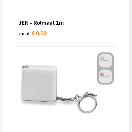
Papieren tassen
Promotietassen
JEN - Rolmaat 1m
Reistassen
€ 0,39
vanaf
Reistassensets
Rugzakken
Schoenentassen
Schoudertassen
Sporttassen
Strandtassen
Tablettassen