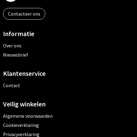
Contacteer ons
Toilettassen
Trolleys
Informatie
Waterbestendige tassen
Over ons
Nieuwsbrief
Klantenservice
Contact
Veilig winkelen
Algemene voorwaarden
Cookieverklaring
Privacyverklaring