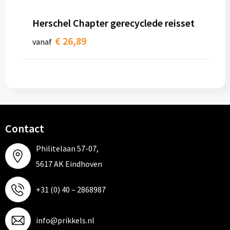
Papieren tassen
Herschel Chapter gerecyclede reisset
Promotietassen
€ 26,89
vanaf
Reistassen
Reistassensets
Rugzakken
Contact
Schoenentassen
Philitelaan 57-07,
Schoudertassen
5617 AK Eindhoven
Sporttassen
+31 (0) 40 – 2868987
Strandtassen
info@prikkels.nl
Tablettassen