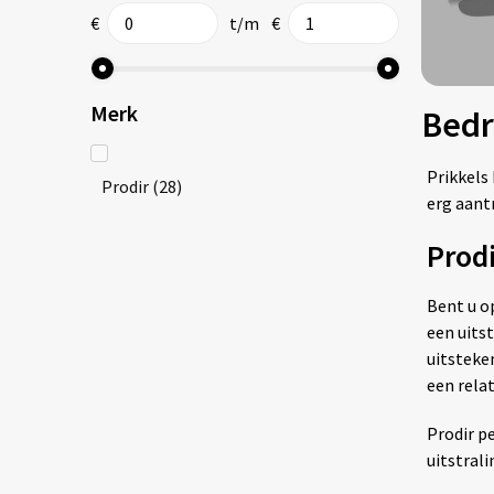
€
t/m
€
Merk
Bedr
Prikkels
Prodir
(28)
erg aantr
Prod
Bent u o
een uits
uitsteke
een rela
Prodir p
uitstrali