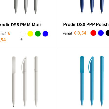
Prodir DS8 PPP Polis
rodir DS8 PMM Matt
€ 0,54
€
vanaf
anaf
,54