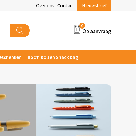
Over ons
Contact
Nieuwsbrief
0
Op aanvraag
eschenken
Boc'n Roll en Snack bag