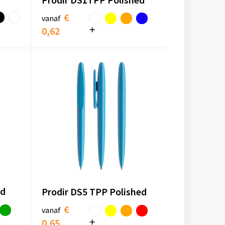
€
vanaf
0,62
ed
Prodir DS5 TPP Polished
€
vanaf
0,65