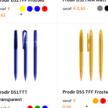
€ 0,62
€
vanaf
anaf
,62
Prodir DS5 TFF Frost
rodir DS1TTT
ransparent
€
vanaf
0,65
€