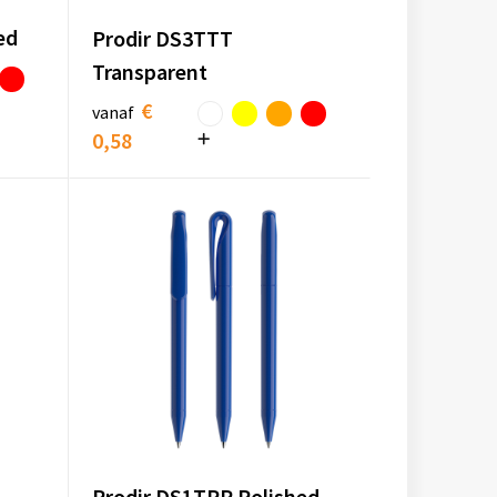
ed
Prodir DS3TTT
Transparent
€
vanaf
0,58
Prodir DS1TPP Polished