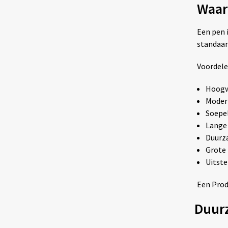
Waar
Een pen 
standaar
Voordele
Hoogw
Moder
Soepel
Lange
Duurz
Grote 
Uitste
Een Prodi
Duur