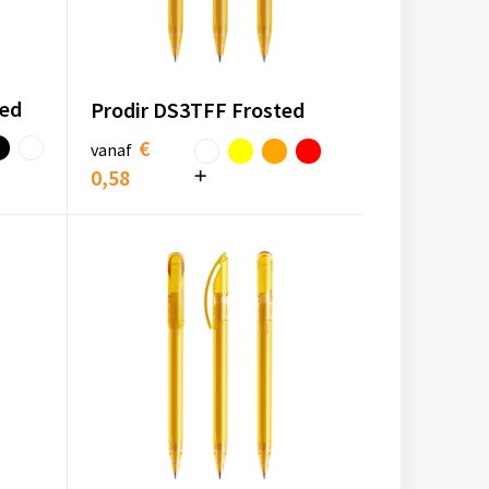
hed
Prodir DS3TFF Frosted
€
vanaf
0,58