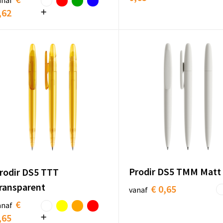
anaf
,62
Prodir DS5 TMM Matt
rodir DS5 TTT
ransparent
€ 0,65
vanaf
€
anaf
,65