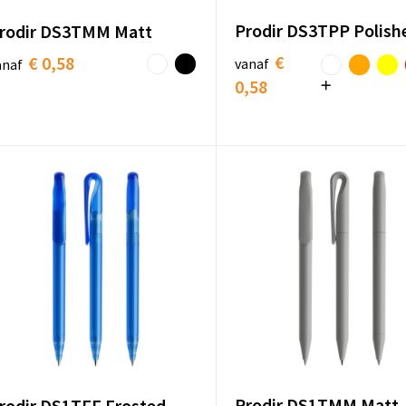
Prodir DS3TPP Polish
rodir DS3TMM Matt
€
€ 0,58
vanaf
anaf
0,58
Prodir DS1TMM Matt
rodir DS1TFF Frosted