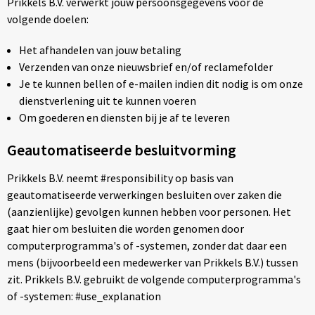
Prikkels B.V. verwerkt jouw persoonsgegevens voor de
Papieren tassen
volgende doelen:
Promotietassen
Het afhandelen van jouw betaling
Verzenden van onze nieuwsbrief en/of reclamefolder
Reistassen
Je te kunnen bellen of e-mailen indien dit nodig is om onze
dienstverlening uit te kunnen voeren
Reistassensets
Om goederen en diensten bij je af te leveren
Rugzakken
Geautomatiseerde besluitvorming
Schoenentassen
Prikkels B.V. neemt #responsibility op basis van
geautomatiseerde verwerkingen besluiten over zaken die
Schoudertassen
(aanzienlijke) gevolgen kunnen hebben voor personen. Het
gaat hier om besluiten die worden genomen door
Sporttassen
computerprogramma's of -systemen, zonder dat daar een
mens (bijvoorbeeld een medewerker van Prikkels B.V.) tussen
Strandtassen
zit. Prikkels B.V. gebruikt de volgende computerprogramma's
of -systemen: #use_explanation
Tablettassen