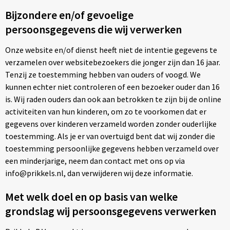
Spellen voor binnen en buiten
Vesten
Katoenen draagtassen
Bijzondere en/of gevoelige
persoonsgegevens die wij verwerken
Sport
Kledingtassen
Onze website en/of dienst heeft niet de intentie gegevens te
Tassen
Koeltassen en Koelboxen
verzamelen over websitebezoekers die jonger zijn dan 16 jaar.
Tenzij ze toestemming hebben van ouders of voogd. We
Themapakketten
Koffers en Trolleys
kunnen echter niet controleren of een bezoeker ouder dan 16
is. Wij raden ouders dan ook aan betrokken te zijn bij de online
Veiligheid, Auto en Fiets
Laptop hoezen en tassen
activiteiten van hun kinderen, om zo te voorkomen dat er
gegevens over kinderen verzameld worden zonder ouderlijke
Vrije tijd, Drinkflessen, Strand en Outdoor
Lunchtassen
toestemming. Als je er van overtuigd bent dat wij zonder die
toestemming persoonlijke gegevens hebben verzameld over
Wonen en lifestyle
Matrozentassen
een minderjarige, neem dan contact met ons op via
info@prikkels.nl, dan verwijderen wij deze informatie.
Opbergtassen
Met welk doel en op basis van welke
Opvouwbare tassen
grondslag wij persoonsgegevens verwerken