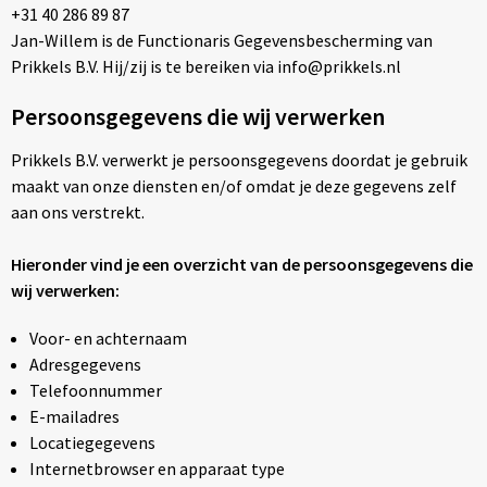
+31 40 286 89 87
Klokken, horloges en weerstations
Waterflesjes
Potloden
Kledingaccessoires
Crossbody tassen
Jan-Willem is de Functionaris Gegevensbescherming van
Prikkels B.V. Hij/zij is te bereiken via info@prikkels.nl
Lampen en Gereedschap
Waterflessen
Pennensets
Ondergoed, Sokken en Nachtkleding
Documententassen
Persoonsgegevens die wij verwerken
Paraplu's
Markeerstiften
Overhemden
Draagtassen
Prikkels B.V. verwerkt je persoonsgegevens doordat je gebruik
Persoonlijke verzorging
Multifunctionele pennen
Peuters en Baby's
Duffeltassen
maakt van onze diensten en/of omdat je deze gegevens zelf
aan ons verstrekt.
Reisbenodigdheden
Pennen in unieke vormen
Polo's
Fietstassen
Hieronder vind je een overzicht van de persoonsgegevens die
Schrijfwaren
Touchpennen
Regenkleding
Golftassen
wij verwerken:
Voor- en achternaam
Sinterklaas
Balpennen
Schoenen
Goodiebags
Adresgegevens
Telefoonnummer
Sleutelhangers en Lanyards
Sweaters
Heuptassen
E-mailadres
Locatiegegevens
Snoepgoed
T-Shirts
Jute tassen
Internetbrowser en apparaat type