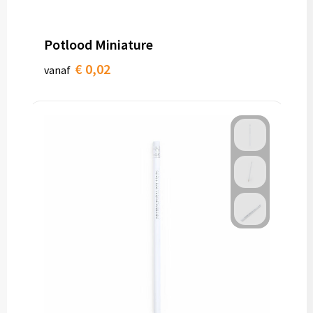
Toilettassen
Potlood Miniature
Trolleys
€ 0,02
vanaf
Waterbestendige tassen