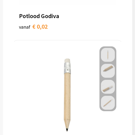
Papieren tassen
Potlood Godiva
Promotietassen
€ 0,02
vanaf
Reistassen
Reistassensets
Rugzakken
Schoenentassen
Schoudertassen
Sporttassen
Strandtassen
Tablettassen