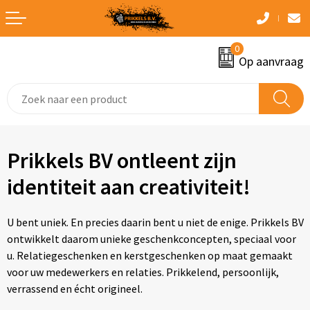
Terug
Terug
Terug
Terug
Terug
0
Aanstekers
Bidons
Accessoires voor pennen
Badtextiel en Douche
Accessoires voor tassen
Op aanvraag
Anti-stress
Drinkfles met karabijnhaak
Prodir Pennen met bedrijfslogo
Bodywarmers
Afvaltassen
Elektronica, Gadgets en USB
Heupflessen
Senator Pennen met bedrijfslogo
Broeken en Rokken
Aktetassen
Eten en drinken
Opvouwbare drinkfles
Fineliners
Caps, Hoeden en Mutsen
Autotassen
Prikkels BV ontleent zijn
identiteit aan creativiteit!
Feestartikelen
Reisbekers
Vulpennen
Dekens, Fleecedekens en Kussens
Boodschappentassen
Kantoorartikelen
Sportflessen
Houten pennen
Gilets
Bowlingtassen
U bent uniek. En precies daarin bent u niet de enige. Prikkels BV
ontwikkelt daarom unieke geschenkconcepten, speciaal voor
Kerst
Thermosflessen en Thermosbekers
Luxe pennen
Handschoenen en Sjaals
Clutches
u. Relatiegeschenken en kerstgeschenken op maat gemaakt
voor uw medewerkers en relaties. Prikkelend, persoonlijk,
Kinderen, Peuters en Baby's
Veldflessen
Kinderschrijfwaren
Jassen
Collegetassen
verrassend en écht origineel.