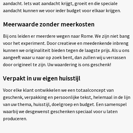
Spellen voor binnen en buiten
Vesten
Katoenen draagtassen
aandacht. Iets wat aandacht krijgt, groeit en die speciale
aandacht kunnen we voor ieder budget voor elkaar krijgen.
Sport
Kledingtassen
Meerwaarde zonder meerkosten
Tassen
Koeltassen en Koelboxen
Bij ons leiden er meerdere wegen naar Rome. We zijn niet bang
voor het experiment. Door creatieve en meedenkende inbreng
Themapakketten
Koffers en Trolleys
kunnen we originaliteit bieden tegen de laagste prijs. Als u ons
aangeeft waar u naar op zoek bent, dan zullen wij u verrassen
Veiligheid, Auto en Fiets
Laptop hoezen en tassen
door origineel te zijn. Uw waardering is ons geschenk!
Vrije tijd, Drinkflessen, Strand en Outdoor
Lunchtassen
Verpakt in uw eigen huisstijl
Voor elke klant ontwikkelen we een totaalconcept van
Wonen en lifestyle
Matrozentassen
geschenk, verpakking en persoonlijke tekst, helemaal in de lijn
van uw thema, huisstijl, doelgroep en budget. Een samenspel
Opbergtassen
waarbij we desgewenst geschenken speciaal voor u laten
produceren.
Opvouwbare tassen