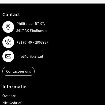
Papieren tassen
Promotietassen
Contact
Philitelaan 57-07,
Reistassen
5617 AK Eindhoven
Reistassensets
+31 (0) 40 – 2868987
Rugzakken
info@prikkels.nl
Schoenentassen
Schoudertassen
Contacteer ons
Sporttassen
Informatie
Strandtassen
Over ons
Nieuwsbrief
Tablettassen