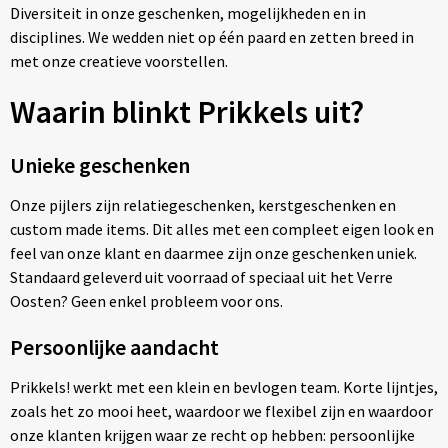
Diversiteit in onze geschenken, mogelijkheden en in
Klokken, horloges en weerstations
Waterflesjes
Potloden
Kledingaccessoires
Crossbody tassen
disciplines. We wedden niet op één paard en zetten breed in
met onze creatieve voorstellen.
Lampen en Gereedschap
Waterflessen
Pennensets
Ondergoed, Sokken en Nachtkleding
Documententassen
Waarin blinkt Prikkels uit?
Paraplu's
Markeerstiften
Overhemden
Draagtassen
Unieke geschenken
Persoonlijke verzorging
Multifunctionele pennen
Peuters en Baby's
Duffeltassen
Onze pijlers zijn relatiegeschenken, kerstgeschenken en
Reisbenodigdheden
Pennen in unieke vormen
Polo's
Fietstassen
custom made items. Dit alles met een compleet eigen look en
feel van onze klant en daarmee zijn onze geschenken uniek.
Schrijfwaren
Touchpennen
Regenkleding
Golftassen
Standaard geleverd uit voorraad of speciaal uit het Verre
Oosten? Geen enkel probleem voor ons.
Sinterklaas
Balpennen
Schoenen
Goodiebags
Persoonlijke aandacht
Sleutelhangers en Lanyards
Sweaters
Heuptassen
Prikkels! werkt met een klein en bevlogen team. Korte lijntjes,
Snoepgoed
T-Shirts
Jute tassen
zoals het zo mooi heet, waardoor we flexibel zijn en waardoor
onze klanten krijgen waar ze recht op hebben: persoonlijke