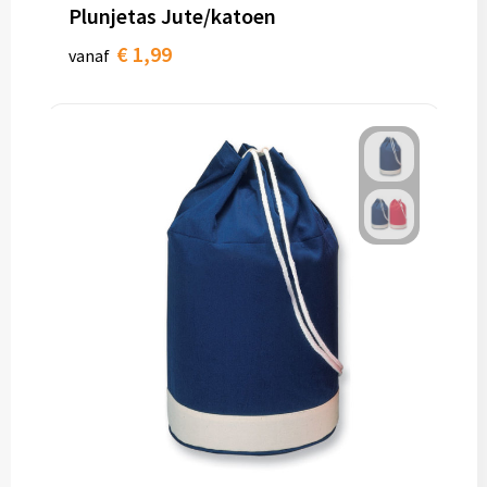
Papieren tassen
Plunjetas Jute/katoen
€ 1,99
vanaf
Promotietassen
Reistassen
Reistassensets
Rugzakken
Schoenentassen
Schoudertassen
Sporttassen
Strandtassen
Tablettassen