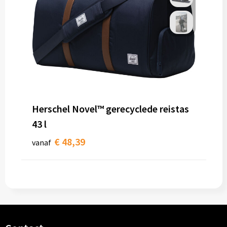
Herschel Novel™ gerecyclede reistas
43 l
€ 48,39
vanaf