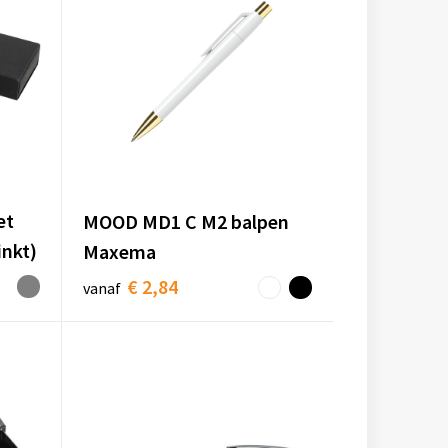
et
MOOD MD1 C M2 balpen
inkt)
Maxema
€ 2,84
vanaf