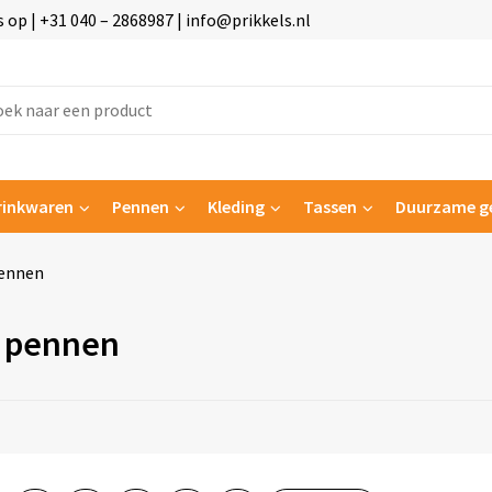
p | +31 040 – 2868987 | info@prikkels.nl
rinkwaren
Pennen
Kleding
Tassen
Duurzame g
pennen
 pennen