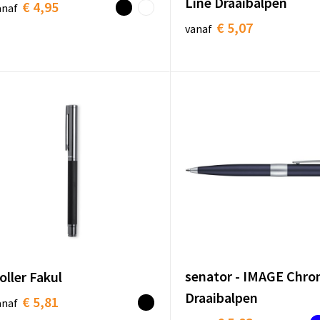
Line Draaibalpen
€ 4,95
anaf
€ 5,07
vanaf
senator - IMAGE Chr
oller Fakul
Draaibalpen
€ 5,81
anaf