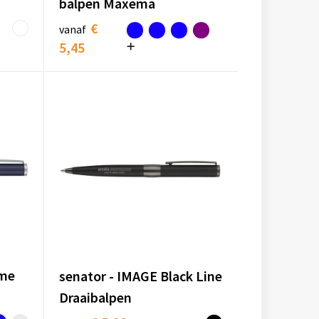
balpen Maxema
€
vanaf
5,45
ome
senator - IMAGE Black Line
Draaibalpen