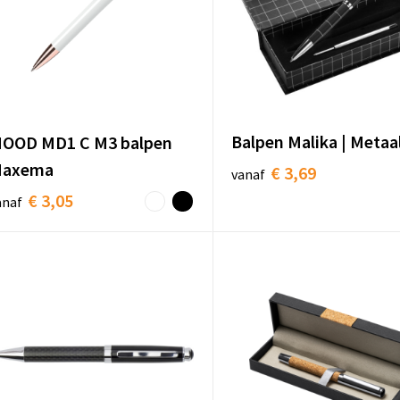
Balpen Malika | Metaa
OOD MD1 C M3 balpen
axema
€ 3,69
vanaf
€ 3,05
anaf