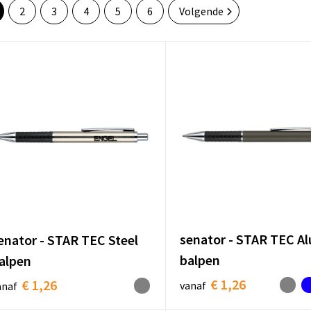
2
3
4
5
6
Volgende
senator - STAR TEC Al
enator - STAR TEC Steel
balpen
alpen
€ 1,26
€ 1,26
vanaf
anaf