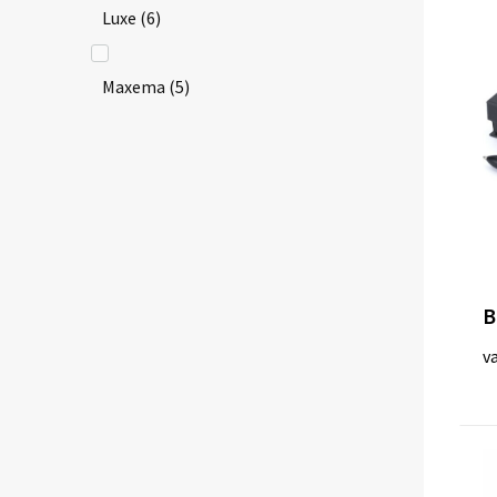
Luxe
(6)
Maxema
(5)
midocean
(1)
Parker
(64)
Peekay
(1)
B
v
Rotring
(1)
Swiss Peak
(1)