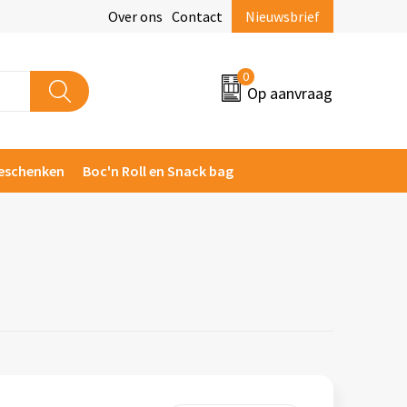
Over ons
Contact
Nieuwsbrief
0
Op aanvraag
eschenken
Boc'n Roll en Snack bag