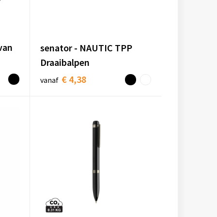
van
senator - NAUTIC TPP
Draaibalpen
€ 4,38
vanaf