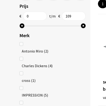
1
Prijs
€
t/m
€
Merk
Antonio Miro
(2)
Charles Dickens
(4)
cross
(1)
s
b
IMPRESSION
(5)
v