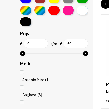
1
Prijs
€
t/m
€
Merk
Antonio Miro
(1)
P
l
Bagbase
(5)
v