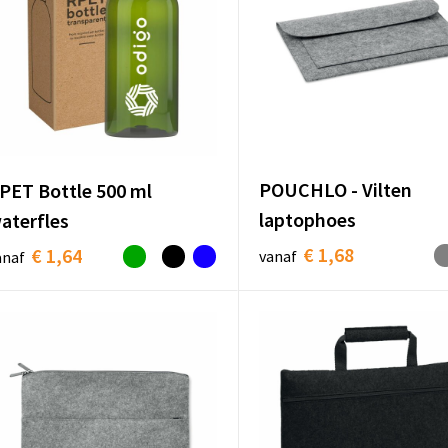
POUCHLO - Vilten
PET Bottle 500 ml
laptophoes
aterfles
€ 1,68
€ 1,64
vanaf
anaf