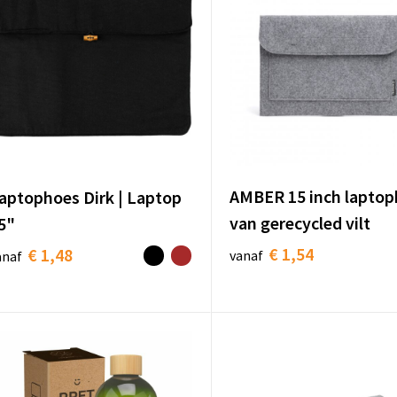
AMBER 15 inch laptop
aptophoes Dirk | Laptop
van gerecycled vilt
5"
€ 1,54
€ 1,48
vanaf
anaf