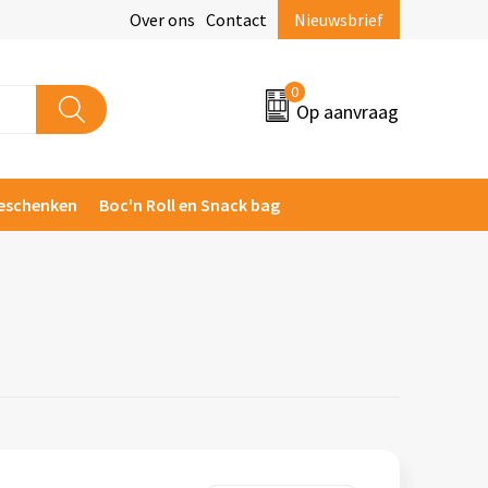
Over ons
Contact
Nieuwsbrief
0
Op aanvraag
eschenken
Boc'n Roll en Snack bag