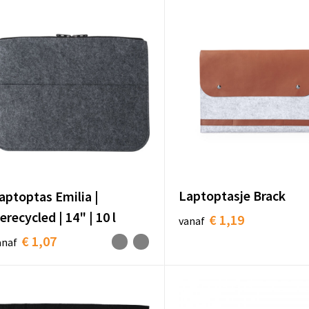
Laptoptasje Brack
aptoptas Emilia |
erecycled | 14" | 10 l
€ 1,19
vanaf
€ 1,07
anaf