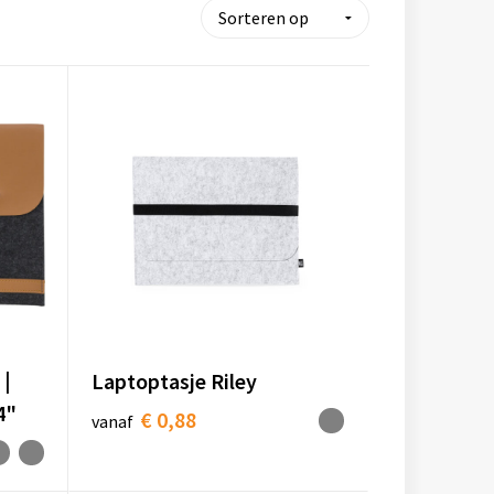
 |
Laptoptasje Riley
4"
€ 0,88
vanaf