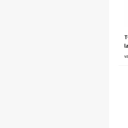
T
l
v