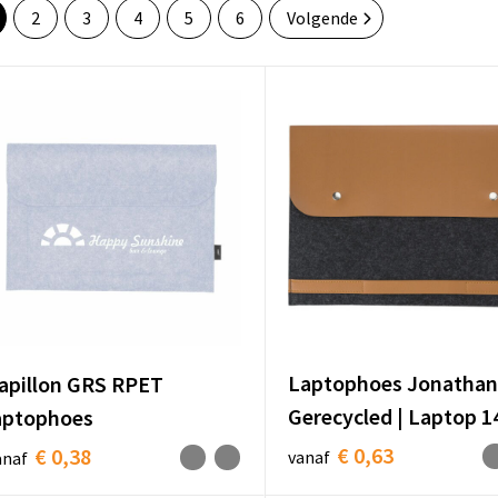
2
3
4
5
6
Volgende
Laptophoes Jonathan
apillon GRS RPET
Gerecycled | Laptop 1
aptophoes
€ 0,63
€ 0,38
vanaf
anaf