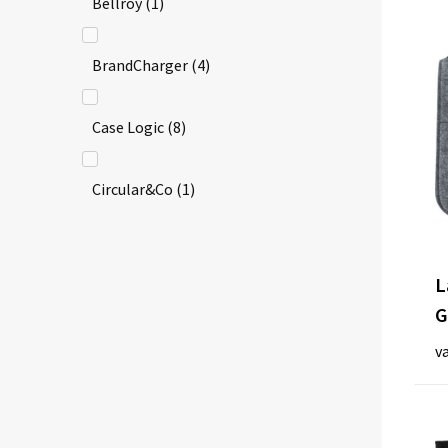
Bellroy
(1)
BrandCharger
(4)
Case Logic
(8)
Circular&Co
(1)
Clique
(3)
L
G
empty
(1)
v
Fraenck
(2)
Herschel
(1)