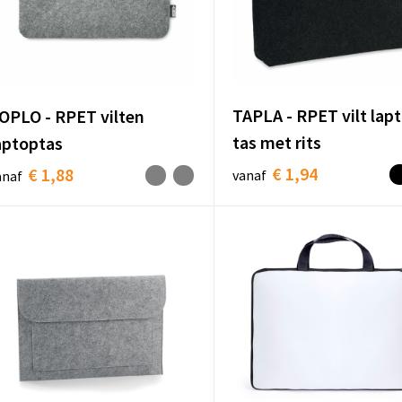
TAPLA - RPET vilt lap
OPLO - RPET vilten
tas met rits
aptoptas
€ 1,94
€ 1,88
vanaf
anaf