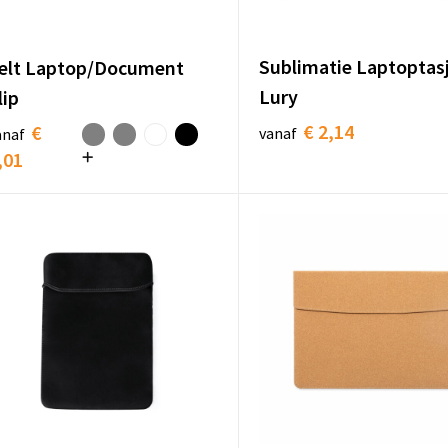
Sublimatie Laptoptas
elt Laptop/Document
Lury
lip
€ 2,14
€
vanaf
anaf
,01