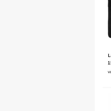
IMPRESSION
(14)
Made Out Of
(4)
midocean
(17)
L
Quadra
(4)
1
v
Shugon
(1)
Swiss Peak
(7)
Tekiō®
(1)