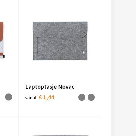
Laptoptasje Novac
€ 1,44
vanaf