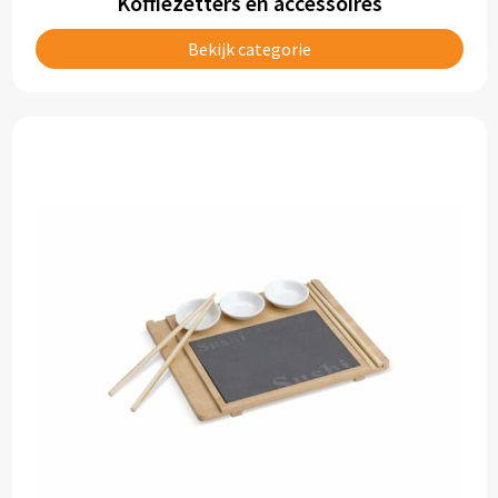
Koffiezetters en accessoires
Papieren tassen
Bekijk categorie
Promotietassen
Reistassen
Reistassensets
Rugzakken
Schoenentassen
Schoudertassen
Sporttassen
Strandtassen
Tablettassen