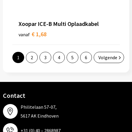
Xoopar ICE-B Multi Oplaadkabel
€ 1,68
vanaf
1
2
3
4
5
6
Volgende
Contact
Philitelaan 57-07,
5617 AK Eindhoven
+31 (0) 40 – 2868987