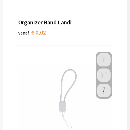
Papieren tassen
Promotietassen
Organizer Band Landi
Reistassen
€ 0,02
vanaf
Reistassensets
Rugzakken
Schoenentassen
Schoudertassen
Sporttassen
Strandtassen
Tablettassen