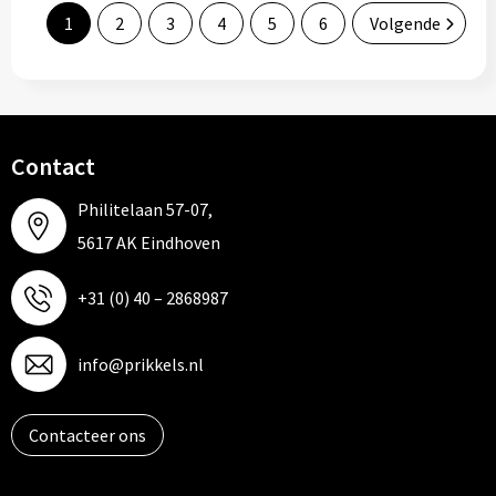
1
2
3
4
5
6
Volgende
Contact
Philitelaan 57-07,
5617 AK Eindhoven
+31 (0) 40 – 2868987
info@prikkels.nl
Contacteer ons