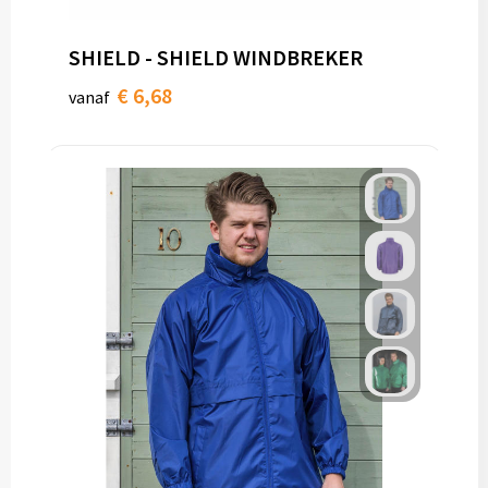
Papieren tassen
SHIELD - SHIELD WINDBREKER
Promotietassen
€ 6,68
vanaf
Reistassen
Reistassensets
Rugzakken
Schoenentassen
Schoudertassen
Sporttassen
Strandtassen
Tablettassen