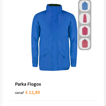
Parka Flogox
€ 12,89
vanaf