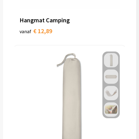
Papieren tassen
Promotietassen
Hangmat Camping
€ 12,89
Reistassen
vanaf
Reistassensets
Rugzakken
Schoenentassen
Schoudertassen
Sporttassen
Strandtassen
Tablettassen