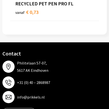
Papieren tassen
RECYCLED PET PEN PRO FL
€ 0,73
vanaf
Promotietassen
Reistassen
Reistassensets
Rugzakken
Contact
Schoenentassen
Philitelaan 57-07,
5617 AK Eindhoven
Schoudertassen
+31 (0) 40 – 2868987
Sporttassen
Strandtassen
info@prikkels.nl
Tablettassen