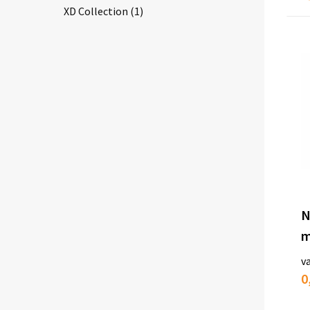
XD Collection
(1)
N
m
v
0