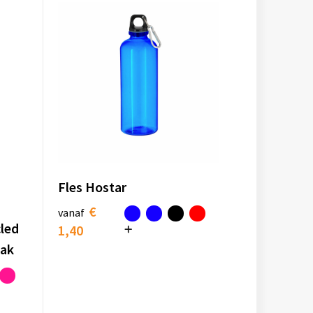
Fles Hostar
€
vanaf
cled
1,40
aak