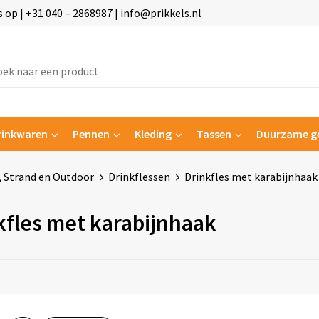
p | +31 040 – 2868987 | info@prikkels.nl
rinkwaren
Pennen
Kleding
Tassen
Duurzame g
n, Strand en Outdoor
Drinkflessen
Drinkfles met karabijnhaak
kfles met karabijnhaak