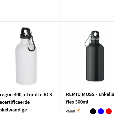
REMID MOSS - Enkell
regon 400 ml matte RCS
fles 500ml
ecertificeerde
nkelwandige
€
vanaf