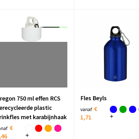
Fles Beyls
regon 750 ml effen RCS
erecycleerde plastic
€
vanaf
rinkfles met karabijnhaak
1,71
€
anaf
,46