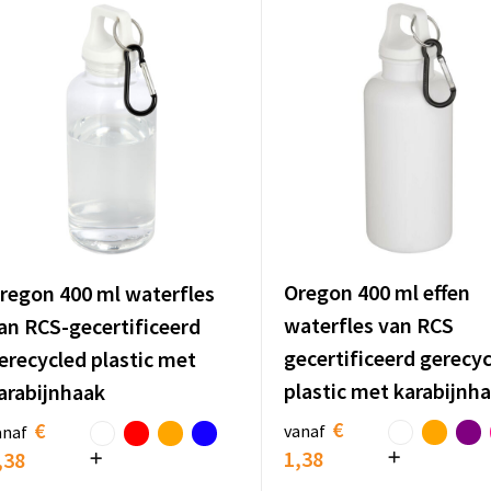
Oregon 400 ml effen
regon 400 ml waterfles
waterfles van RCS
an RCS-gecertificeerd
gecertificeerd gerecy
erecycled plastic met
plastic met karabijnh
arabijnhaak
€
€
vanaf
anaf
1,38
,38