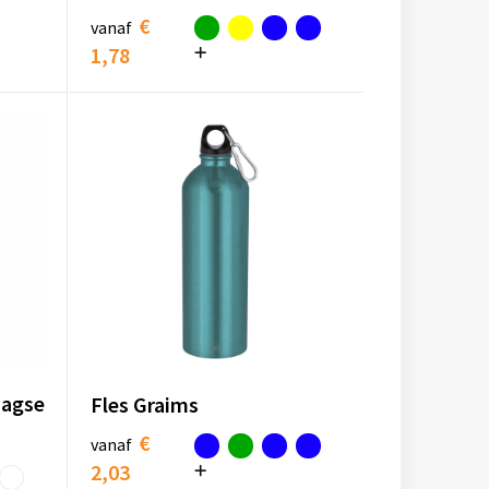
€
vanaf
1,78
aagse
Fles Graims
€
vanaf
2,03