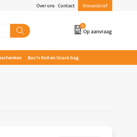
Over ons
Contact
Nieuwsbrief
0
Op aanvraag
eschenken
Boc'n Roll en Snack bag