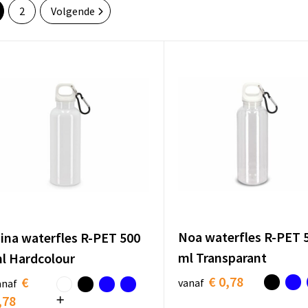
2
Volgende
Noa waterfles R-PET 
ina waterfles R-PET 500
ml Transparant
l Hardcolour
€ 0,78
€
vanaf
anaf
,78