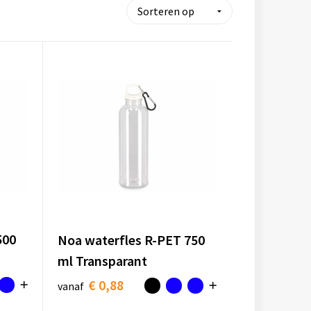
500
Noa waterfles R-PET 750
ml Transparant
€ 0,88
vanaf