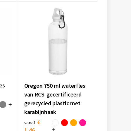
es
Oregon 750 ml waterfles
van RCS-gecertificeerd
gerecycled plastic met
karabijnhaak
€
vanaf
1,46