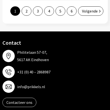
1
2
3
4
5
6
Volgende
Contact
Philitelaan 57-07,
5617 AK Eindhoven
+31 (0) 40 – 2868987
info@prikkels.nl
Contacteer ons