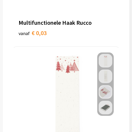
Papieren tassen
Promotietassen
Multifunctionele Haak Rucco
Reistassen
€ 0,03
vanaf
Reistassensets
Rugzakken
Schoenentassen
Schoudertassen
Sporttassen
Strandtassen
Tablettassen