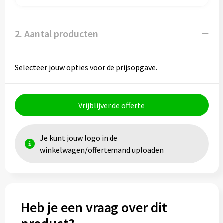
Papieren tassen
Promotietassen
2. Aantal producten
Reistassen
Selecteer jouw opties voor de prijsopgave.
Reistassensets
Rugzakken
Vrijblijvende offerte
Schoenentassen
Je kunt jouw logo in de
Schoudertassen
winkelwagen/offertemand uploaden
Sporttassen
Strandtassen
Heb je een vraag over dit
Tablettassen