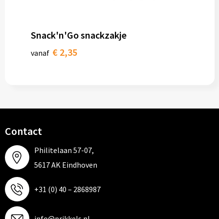
Snack'n'Go snackzakje
€ 2,35
vanaf
Contact
Philitelaan 57-07,
5617 AK Eindhoven
+31 (0) 40 – 2868987
info@prikkels.nl