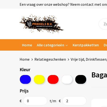
Een vraag over onze webshop? Neem contact met ons o
Home
Alle categorieën
Kerstpakketten
D
Home
Relatiegeschenken
Vrije tijd, Drinkflesse
Kleur
Baga
Prijs
€
t/m
€