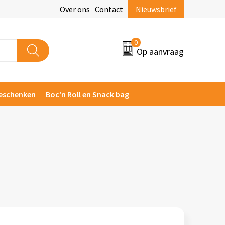
Over ons
Contact
Nieuwsbrief
0
Op aanvraag
eschenken
Boc'n Roll en Snack bag