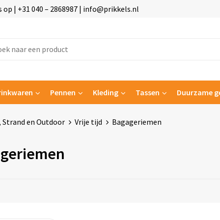
p | +31 040 – 2868987 | info@prikkels.nl
rinkwaren
Pennen
Kleding
Tassen
Duurzame g
n, Strand en Outdoor
Vrije tijd
Bagageriemen
geriemen