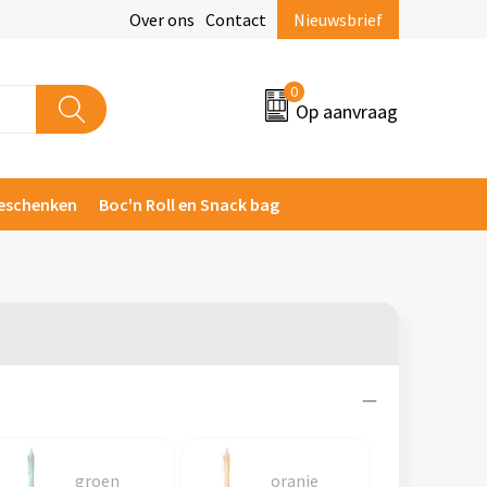
Over ons
Contact
Nieuwsbrief
0
Op aanvraag
eschenken
Boc'n Roll en Snack bag
groen
oranje