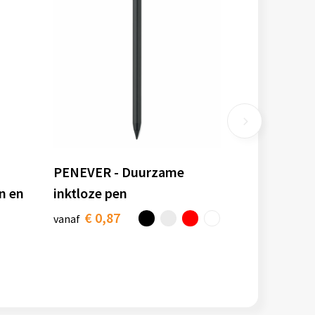
PENEVER - Duurzame
n en
inktloze pen
€ 0,87
vanaf