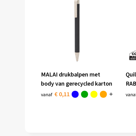
MALAI drukbalpen met
Qui
body van gerecycled karton
RAB
€ 0,11
vanaf
vana