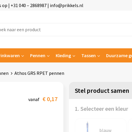
p | +31 040 – 2868987 | info@prikkels.nl
rinkwaren
Pennen
Kleding
Tassen
Duurzame g
nnen
Athos GRS RPET pennen
Stel product samen
€ 0,17
vanaf
1. Selecteer een kleur
blauw