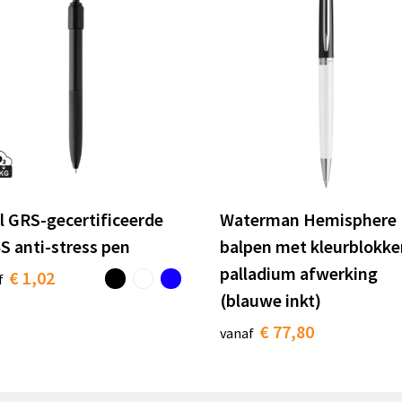
ll GRS-gecertificeerde
Waterman Hemisphere
S anti-stress pen
balpen met kleurblokke
palladium afwerking
€ 1,02
f
(blauwe inkt)
€ 77,80
vanaf