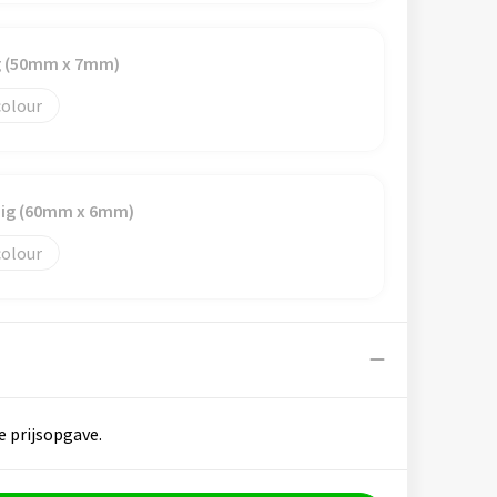
ig (50mm x 7mm)
colour
dig (60mm x 6mm)
colour
e prijsopgave.