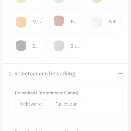
Papieren tassen
Promotietassen
Oranje
Rood
Wit
Reistassen
Reistassensets
Zwart
Zilver
Rugzakken
2. Selecteer een bewerking
Schoenentassen
Schoudertassen
Bovenkant (doorsnede: 50mm)
Sporttassen
Onbewerkt
Full colour
Strandtassen
Tablettassen