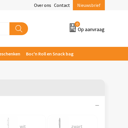
Over ons
Contact
Nieuwsbrief
0
Op aanvraag
eschenken
Boc'n Roll en Snack bag
wit
zwart