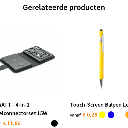
Gerelateerde producten
ATT - 4-in-1
Touch-Screen Balpen L
elconnectorset 15W
€ 0,28
vanaf
€ 11,86
f