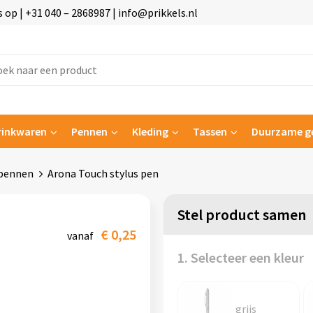
p | +31 040 – 2868987 | info@prikkels.nl
rinkwaren
Pennen
Kleding
Tassen
Duurzame g
pennen
Arona Touch stylus pen
Stel product samen
€ 0,25
vanaf
1. Selecteer een kleur
grijs