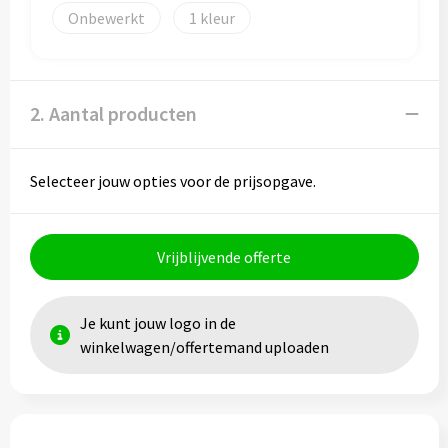
Papieren tassen
Onbewerkt
1
Promotietassen
Reistassen
2. Aantal producten
Reistassensets
Selecteer jouw opties voor de prijsopgave.
Rugzakken
Schoenentassen
Vrijblijvende offerte
Schoudertassen
Je kunt jouw logo in de
Sporttassen
winkelwagen/offertemand uploaden
Strandtassen
Tablettassen