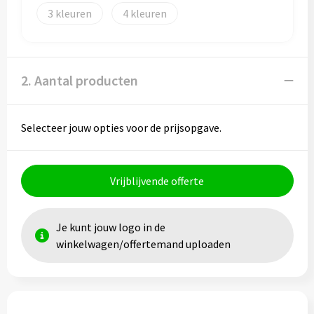
Papieren tassen
3
4
Promotietassen
Reistassen
2. Aantal producten
Reistassensets
Selecteer jouw opties voor de prijsopgave.
Rugzakken
Schoenentassen
Vrijblijvende offerte
Schoudertassen
Je kunt jouw logo in de
Sporttassen
winkelwagen/offertemand uploaden
Strandtassen
Tablettassen