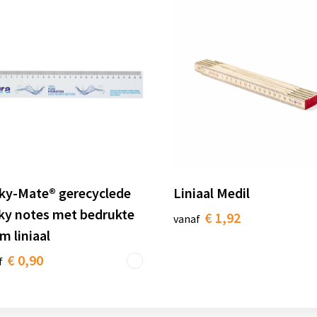
cky-Mate® gerecyclede
Liniaal Medil
cky notes met bedrukte
€ 1,92
vanaf
m liniaal
€ 0,90
f