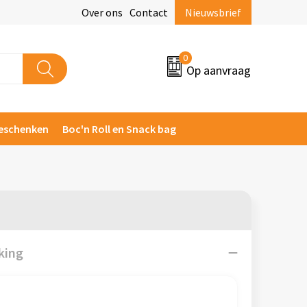
Over ons
Contact
Nieuwsbrief
0
Op aanvraag
eschenken
Boc'n Roll en Snack bag
king