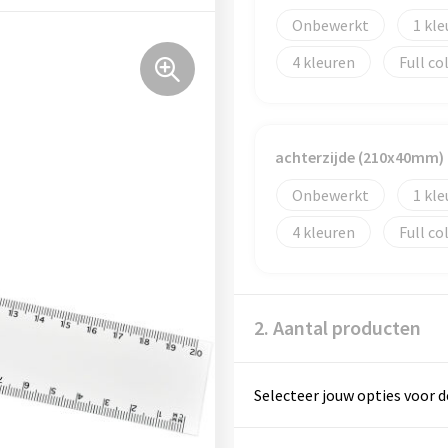
Onbewerkt
1
4
Full co
achterzijde (210x40mm)
Onbewerkt
1
4
Full co
2. Aantal producten
Selecteer jouw opties voor d