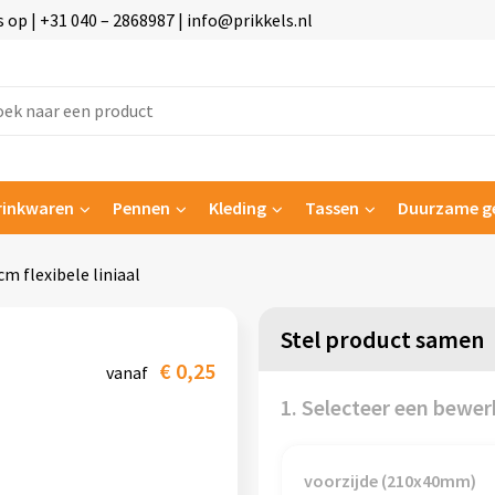
p | +31 040 – 2868987 | info@prikkels.nl
rinkwaren
Pennen
Kleding
Tassen
Duurzame g
cm flexibele liniaal
Stel product samen
€ 0,25
vanaf
1. Selecteer een bewer
voorzijde (210x40mm)