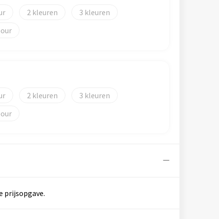
2
3
lour
2
3
lour
e prijsopgave.