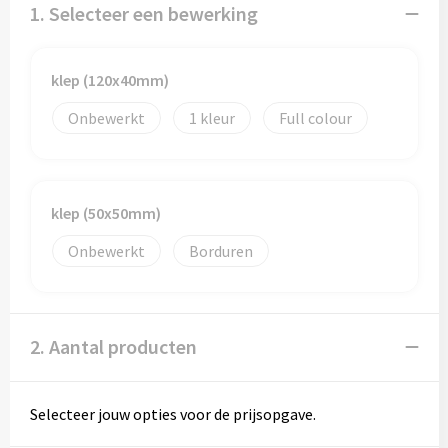
Papieren tassen
1. Selecteer een bewerking
Promotietassen
klep (120x40mm)
Reistassen
Onbewerkt
1
Full colour
Reistassensets
Rugzakken
klep (50x50mm)
Schoenentassen
Onbewerkt
Borduren
Schoudertassen
2. Aantal producten
Sporttassen
Strandtassen
Selecteer jouw opties voor de prijsopgave.
Tablettassen