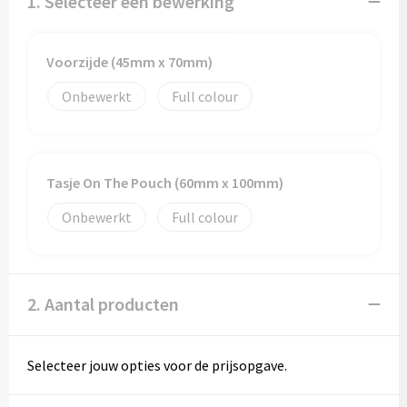
1. Selecteer een bewerking
Papieren tassen
Promotietassen
Voorzijde (45mm x 70mm)
Reistassen
Onbewerkt
Full colour
Reistassensets
Rugzakken
Tasje On The Pouch (60mm x 100mm)
Onbewerkt
Full colour
Schoenentassen
Schoudertassen
2. Aantal producten
Sporttassen
Strandtassen
Selecteer jouw opties voor de prijsopgave.
Tablettassen