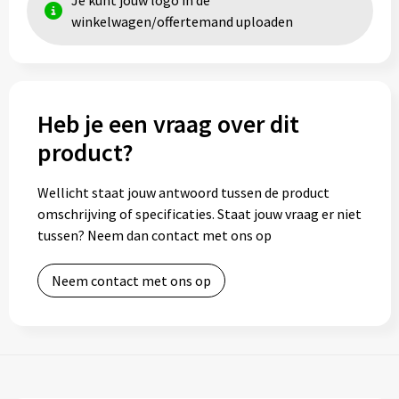
Je kunt jouw logo in de
winkelwagen/offertemand uploaden
Toilettassen
Trolleys
Heb je een vraag over dit
Waterbestendige tassen
product?
Wellicht staat jouw antwoord tussen de product
omschrijving of specificaties. Staat jouw vraag er niet
tussen? Neem dan contact met ons op
Neem contact met ons op