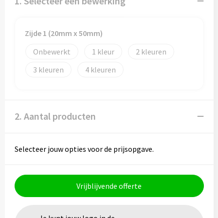
1. Selecteer een bewerking
Papieren tassen
Promotietassen
Zijde 1 (20mm x 50mm)
Reistassen
Onbewerkt
1
2
3
4
Reistassensets
Rugzakken
2. Aantal producten
Schoenentassen
Schoudertassen
Selecteer jouw opties voor de prijsopgave.
Sporttassen
Vrijblijvende offerte
Strandtassen
Tablettassen