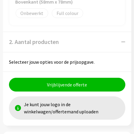
Papieren tassen
Bovenkant (58mm x 78mm)
Onbewerkt
Full colour
Promotietassen
Reistassen
2. Aantal producten
Reistassensets
Rugzakken
Selecteer jouw opties voor de prijsopgave.
Schoenentassen
Vrijblijvende offerte
Schoudertassen
Sporttassen
Je kunt jouw logo in de
winkelwagen/offertemand uploaden
Strandtassen
Tablettassen