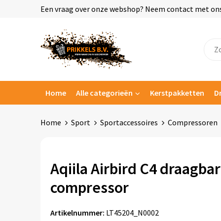
Een vraag over onze webshop? Neem contact met ons o
Home
Alle categorieën
Kerstpakketten
D
Home
Sport
Sportaccessoires
Compressoren
Aqiila Airbird C4 draagba
compressor
Artikelnummer:
LT45204_N0002