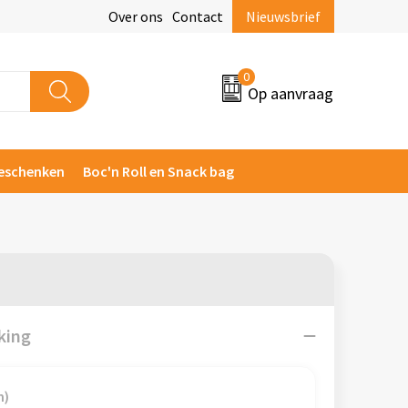
Over ons
Contact
Nieuwsbrief
0
Op aanvraag
eschenken
Boc'n Roll en Snack bag
king
m)