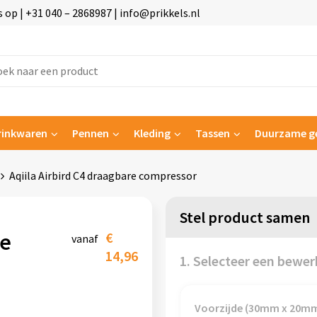
p | +31 040 – 2868987 | info@prikkels.nl
rinkwaren
Pennen
Kleding
Tassen
Duurzame g
Aqiila Airbird C4 draagbare compressor
Stel product samen
re
€
vanaf
14,96
1. Selecteer een bewer
Voorzijde (30mm x 20m