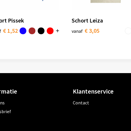
ort Pissek
Schort Leiza
€ 1,52
€ 3,05
f
vanaf
rmatie
Klantenservice
ons
Contact
sbrief