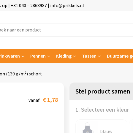
p | +31 040 – 2868987 | info@prikkels.nl
rinkwaren
Pennen
Kleding
Tassen
Duurzame g
on (130 g/m²) schort
Stel product samen
€ 1,78
vanaf
1. Selecteer een kleur
blauw