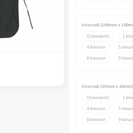
Voorvak (100mm x 100
Onbewerkt
1
4
5
8
9
Voorvak (35mm x 20mm
Onbewerkt
1
4
5
8
9