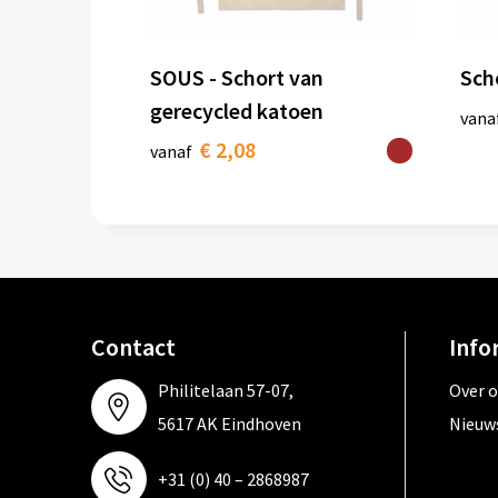
SOUS - Schort van
Sch
gerecycled katoen
vana
€ 2,08
vanaf
Contact
Info
Philitelaan 57-07,
Over 
5617 AK Eindhoven
Nieuw
+31 (0) 40 – 2868987