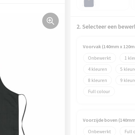
2. Selecteer een bewer
Voorvak (140mm x 120
Onbewerkt
1
4
5
8
9
Full colour
Voorzijde boven (140m
Onbewerkt
Full 