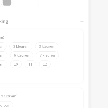
king
mm)
2
3
6
7
10
11
12
m x 120mm)
colour