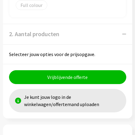
Papieren tassen
Full colour
Promotietassen
Reistassen
2. Aantal producten
Reistassensets
Selecteer jouw opties voor de prijsopgave.
Rugzakken
Schoenentassen
Vrijblijvende offerte
Schoudertassen
Je kunt jouw logo in de
Sporttassen
winkelwagen/offertemand uploaden
Strandtassen
Tablettassen