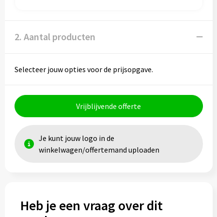
Papieren tassen
Promotietassen
2. Aantal producten
Reistassen
Selecteer jouw opties voor de prijsopgave.
Reistassensets
Rugzakken
Vrijblijvende offerte
Schoenentassen
Je kunt jouw logo in de
Schoudertassen
winkelwagen/offertemand uploaden
Sporttassen
Strandtassen
Heb je een vraag over dit
Tablettassen