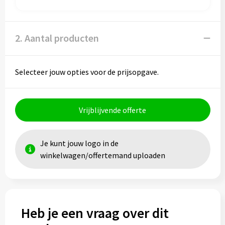
Papieren tassen
Promotietassen
2. Aantal producten
Reistassen
Selecteer jouw opties voor de prijsopgave.
Reistassensets
Rugzakken
Vrijblijvende offerte
Schoenentassen
Je kunt jouw logo in de
Schoudertassen
winkelwagen/offertemand uploaden
Sporttassen
Strandtassen
Heb je een vraag over dit
Tablettassen