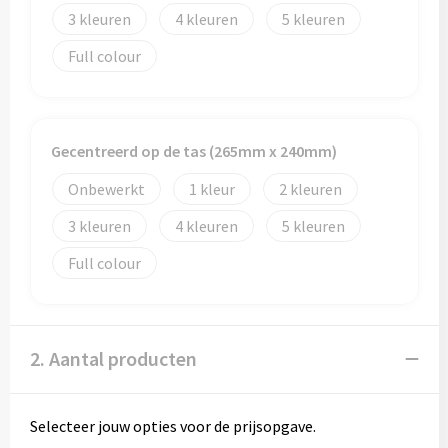
Papieren tassen
3
4
5
Promotietassen
Full colour
Reistassen
Reistassensets
Gecentreerd op de tas (265mm x 240mm)
Onbewerkt
1
2
Rugzakken
3
4
5
Schoenentassen
Full colour
Schoudertassen
Sporttassen
2. Aantal producten
Strandtassen
Selecteer jouw opties voor de prijsopgave.
Tablettassen