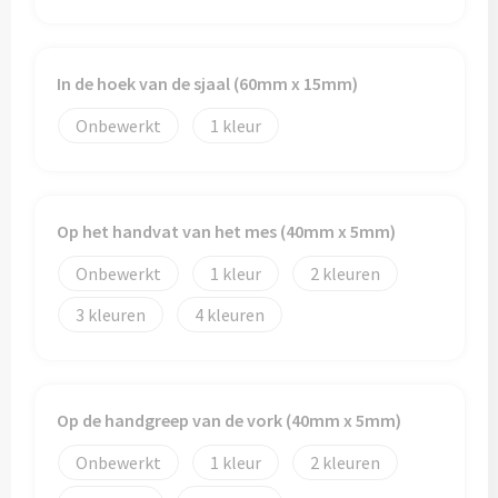
Papieren tassen
Promotietassen
In de hoek van de sjaal (60mm x 15mm)
Reistassen
Onbewerkt
1
Reistassensets
Rugzakken
Op het handvat van het mes (40mm x 5mm)
Onbewerkt
1
2
Schoenentassen
3
4
Schoudertassen
Sporttassen
Op de handgreep van de vork (40mm x 5mm)
Strandtassen
Onbewerkt
1
2
Tablettassen