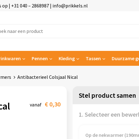
p | +31 040 – 2868987 | info@prikkels.nl
rinkwaren
Pennen
Kleding
Tassen
Duurzame g
rmers
Antibacterieel Colsjaal Nical
Stel product samen
cal
€ 0,30
vanaf
1. Selecteer een bewer
Op de nekwarmer (190m