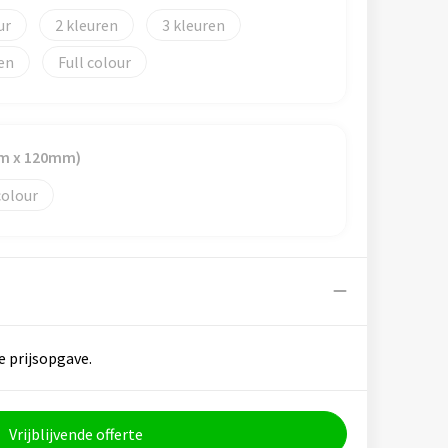
2
3
Full colour
m x 120mm)
colour
e prijsopgave.
Vrijblijvende offerte