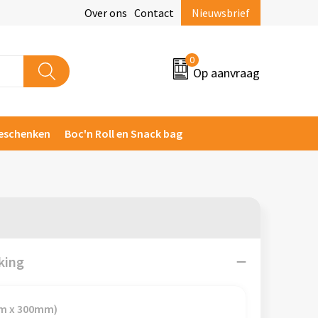
Over ons
Contact
Nieuwsbrief
0
Op aanvraag
eschenken
Boc'n Roll en Snack bag
king
m x 300mm)