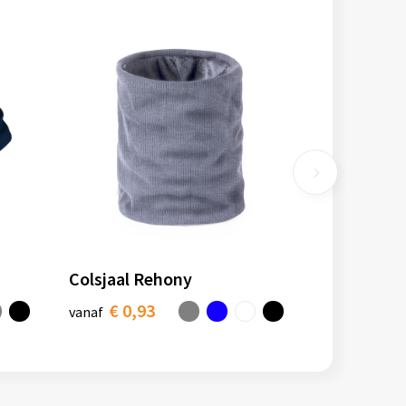
Colsjaal Rehony
€ 0,93
vanaf