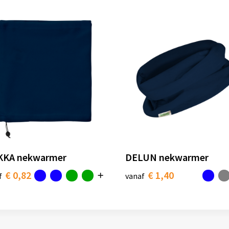
KA nekwarmer
DELUN nekwarmer
€ 0,82
€ 1,40
f
vanaf