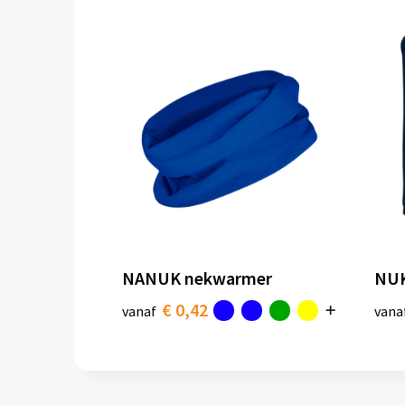
NANUK nekwarmer
NUK
€ 0,42
vanaf
vana