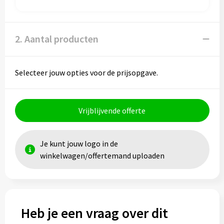
Papieren tassen
Promotietassen
2. Aantal producten
Reistassen
Selecteer jouw opties voor de prijsopgave.
Reistassensets
Rugzakken
Vrijblijvende offerte
Schoenentassen
Je kunt jouw logo in de
Schoudertassen
winkelwagen/offertemand uploaden
Sporttassen
Strandtassen
Heb je een vraag over dit
Tablettassen