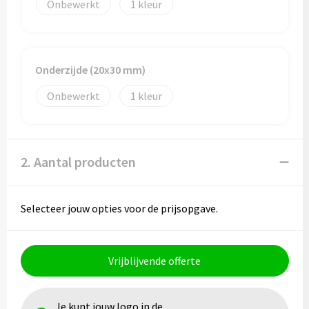
Papieren tassen
Onbewerkt
1
Promotietassen
Reistassen
Onderzijde (20x30 mm)
Onbewerkt
1
Reistassensets
Rugzakken
2. Aantal producten
Schoenentassen
Schoudertassen
Selecteer jouw opties voor de prijsopgave.
Sporttassen
Vrijblijvende offerte
Strandtassen
Tablettassen
Je kunt jouw logo in de