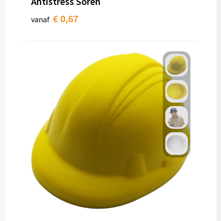
Antistress Soren
€ 0,67
vanaf