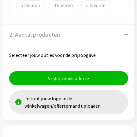
Papieren tassen
3
4
5
Promotietassen
Reistassen
2. Aantal producten
Reistassensets
Selecteer jouw opties voor de prijsopgave.
Rugzakken
Schoenentassen
Vrijblijvende offerte
Schoudertassen
Je kunt jouw logo in de
Sporttassen
winkelwagen/offertemand uploaden
Strandtassen
Tablettassen