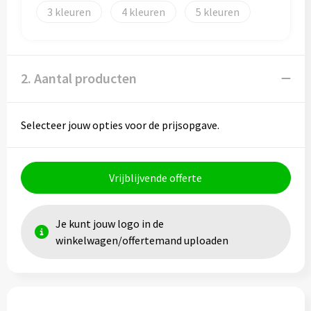
Papieren tassen
3
4
5
Promotietassen
Reistassen
2. Aantal producten
Reistassensets
Selecteer jouw opties voor de prijsopgave.
Rugzakken
Schoenentassen
Vrijblijvende offerte
Schoudertassen
Je kunt jouw logo in de
Sporttassen
winkelwagen/offertemand uploaden
Strandtassen
Tablettassen