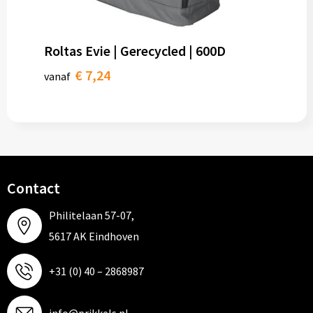
Roltas Evie | Gerecycled | 600D
€ 7,24
vanaf
Contact
Philitelaan 57-07,
5617 AK Eindhoven
+31 (0) 40 – 2868987