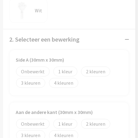
Papieren tassen
Wit
Promotietassen
Reistassen
2. Selecteer een bewerking
Reistassensets
Side A (30mm x 30mm)
Rugzakken
Onbewerkt
1
2
Schoenentassen
3
4
Schoudertassen
Sporttassen
Aan de andere kant (30mm x 30mm)
Strandtassen
Onbewerkt
1
2
3
4
Tablettassen