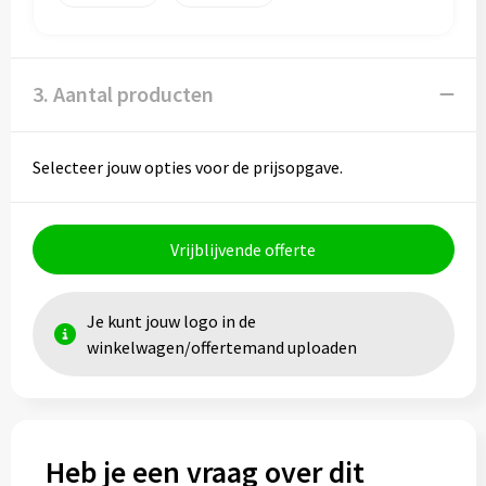
Toilettassen
3. Aantal producten
Trolleys
Waterbestendige tassen
Selecteer jouw opties voor de prijsopgave.
Vrijblijvende offerte
Je kunt jouw logo in de
winkelwagen/offertemand uploaden
Heb je een vraag over dit